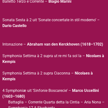
Balletto Terzo e Corrente –
Biagio Marini
Sonata Sesta à 2 uit ‘Sonate concertate in stil moderno’ –
Dario Castello
Intonazione –
Abraham van den Kerckhoven (1618–1702)
Symphonia Settima à 2 supra ut re mi fa sol la –
Nicolaes à
Kempis
Symphonia Settima à 2 supra Ciaconna –
Nicolaes à
Kempis
4 Symphoniæ uit ‘Sinfonie Boscarecie’ –
Marco Uccellini
(1603–1680)
Battaglia – Corrente Quarta detta la Cintia – Aria Nona –
Symphonia 17 A Stucharda