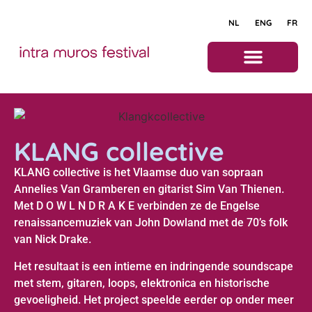
NL
ENG
FR
Programma 2026
KLANG collective
KLANG collective is het Vlaamse duo van sopraan
Annelies Van Gramberen en gitarist Sim Van Thienen.
Met D O W L N D R A K E verbinden ze de Engelse
renaissancemuziek van John Dowland met de 70’s folk
van Nick Drake.
Het resultaat is een intieme en indringende soundscape
met stem, gitaren, loops, elektronica en historische
gevoeligheid. Het project speelde eerder op onder meer